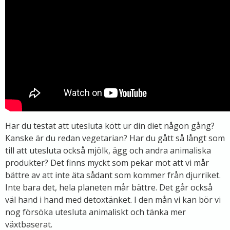
Har du testat att utesluta kött ur din diet någon gång?
Kanske är du redan vegetarian? Har du gått så långt som
till att utesluta också mjölk, ägg och andra animaliska
produkter? Det finns myckt som pekar mot att vi mår
bättre av att inte äta sådant som kommer från djurriket.
Inte bara det, hela planeten mår bättre. Det går också
väl hand i hand med detoxtänket. I den mån vi kan bör vi
nog försöka utesluta animaliskt och tänka mer
växtbaserat.