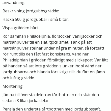
användning.
Beskrivning jordgubbsgrädde:
Hacka 500 g jordgubbar i små bitar.
Vispa grädden hårt.
Rör samman Philadelphia, florsocker, vaniljsocker och
marsánpulver till en slät, tjock smet. Tänk på att
marsánpulver stelnar under några minuter, så fortsätt
rör runt tills den fått fast konsistens. Vänd ner
Philadelphian i grädden försiktigt med slickepott. Var lätt
på handen så att inte grädden sjunker ihop! Vänd ner
jordgubbarna och blanda försiktigt tills du fått en jämn
och luftig grädde.
Montering:
Jämna till översta delen av tårtbottnen och skär den
sedan i 3 lika tjocka delar.
Pensla den understa tårtbottnen med jordgubbssaft.