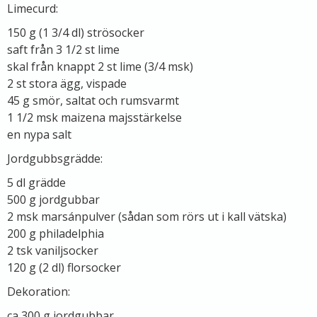
Limecurd:
150 g (1 3/4 dl) strösocker
saft från 3 1/2 st lime
skal från knappt 2 st lime (3/4 msk)
2 st stora ägg, vispade
45 g smör, saltat och rumsvarmt
1 1/2 msk maizena majsstärkelse
en nypa salt
Jordgubbsgrädde:
5 dl grädde
500 g jordgubbar
2 msk marsánpulver (sådan som rörs ut i kall vätska)
200 g philadelphia
2 tsk vaniljsocker
120 g (2 dl) florsocker
Dekoration:
ca 300 g jordgubbar