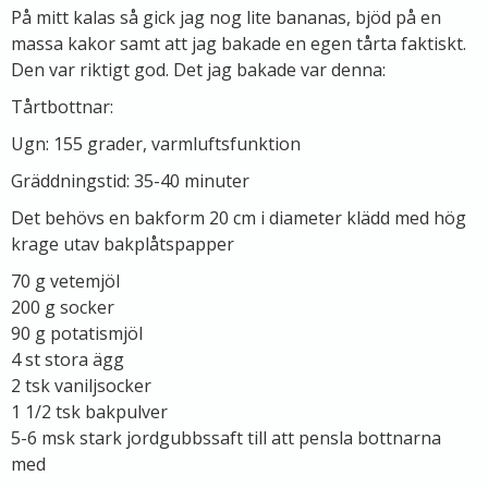
På mitt kalas så gick jag nog lite bananas, bjöd på en
massa kakor samt att jag bakade en egen tårta faktiskt.
Den var riktigt god. Det jag bakade var denna:
Tårtbottnar:
Ugn: 155 grader, varmluftsfunktion
Gräddningstid: 35-40 minuter
Det behövs en bakform 20 cm i diameter klädd med hög
krage utav bakplåtspapper
70 g vetemjöl
200 g socker
90 g potatismjöl
4 st stora ägg
2 tsk vaniljsocker
1 1/2 tsk bakpulver
5-6 msk stark jordgubbssaft till att pensla bottnarna
med