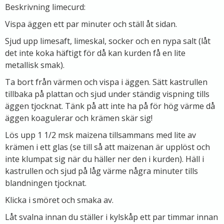
Beskrivning limecurd:
Vispa äggen ett par minuter och ställ åt sidan.
Sjud upp limesaft, limeskal, socker och en nypa salt (låt
det inte koka häftigt för då kan kurden få en lite
metallisk smak).
Ta bort från värmen och vispa i äggen. Sätt kastrullen
tillbaka på plattan och sjud under ständig vispning tills
äggen tjocknat. Tänk på att inte ha på för hög värme då
äggen koagulerar och krämen skär sig!
Lös upp 1 1/2 msk maizena tillsammans med lite av
krämen i ett glas (se till så att maizenan är upplöst och
inte klumpat sig när du häller ner den i kurden). Häll i
kastrullen och sjud på låg värme några minuter tills
blandningen tjocknat.
Klicka i smöret och smaka av.
Låt svalna innan du ställer i kylskåp ett par timmar innan